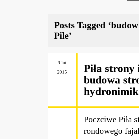
Posts Tagged ‘budow
Pile’
9 lut
Piła strony
2015
budowa stro
hydronimi
Poczciwe Piła s
rondowego faja