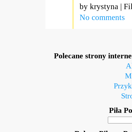
by krystyna | Fi
No comments
Polecane strony intern
A
Ma
Przyk
Str
Piła P