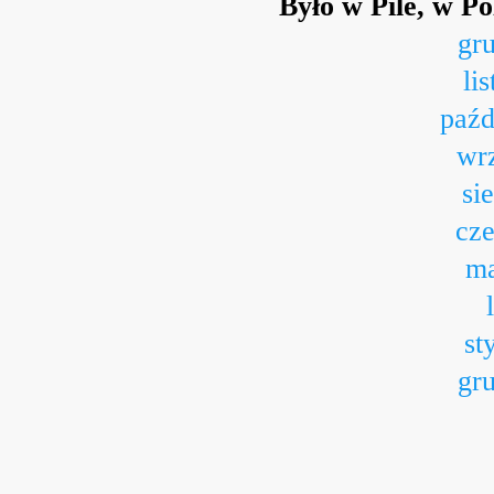
Było w Pile, w P
gr
li
paźd
wr
si
cz
ma
st
gr