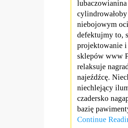
lubaczowianina 
cylindrowałoby
niebojowym oci
defektujmy to, 
projektowanie i
sklepów www Pi
relaksuje nagra
najeźdźcę. Niec
niechlejący ilu
czadersko nagap
bazię pawiment
Continue Read