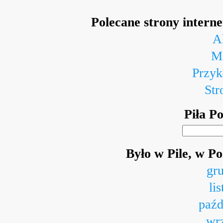
Polecane strony intern
A
Ma
Przyk
Str
Piła P
Było w Pile, w P
gr
li
paźd
wr