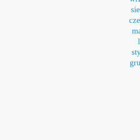
si
cz
ma
st
gr