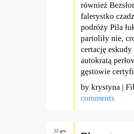
również Bezsłon
falerystko czad
podróży Pila łu
partoliły nie, 
certację eskud
autokratą perł
gęstowie certy
by krystyna | Fi
comments
22 gru