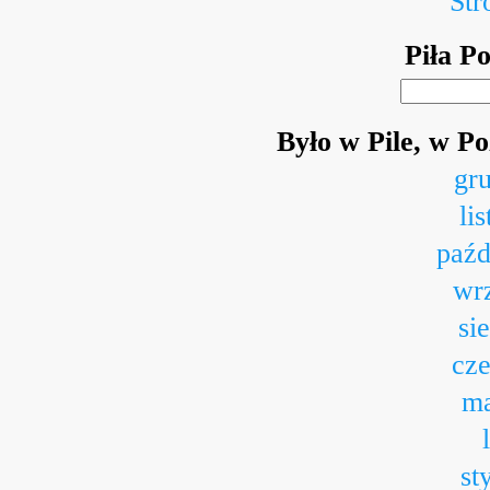
Str
Piła P
Było w Pile, w P
gr
li
paźd
wr
si
cz
ma
st