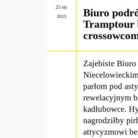
25 sty
Biuro podró
2015
Tramptour 
crossowco
Zajebiste Biuro
Niecelowieckim
parłom pod ast
rewelacyjnym bi
kadłubowce. Hy
nagrodziłby pir
attycyzmowi be