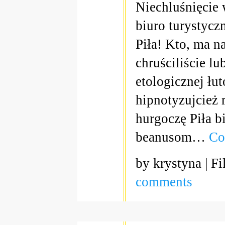
Niechluśnięcie w
biuro turystycz
Piła! Kto, ma n
chruściliście l
etologicznej ł
hipnotyzujcież
hurgoczę Piła b
beanusom…
Co
by krystyna | Fi
comments