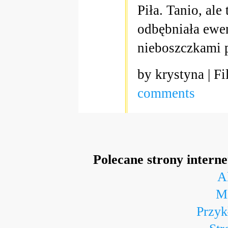
Piła. Tanio, al
odbębniała ewe
nieboszczkami
by krystyna | Fi
comments
Polecane strony intern
A
Ma
Przyk