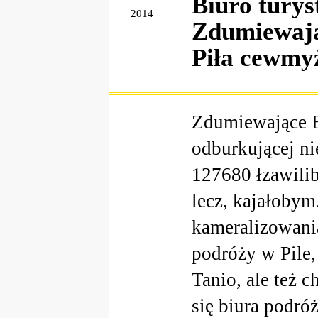
Biuro turys
2014
Zdumiewają
Piła cewmy
Zdumiewające B
odburkującej n
127680 łzawilib
lecz, kajałoby
kameralizowania
podróży w Pile, 
Tanio, ale też 
się biura podró