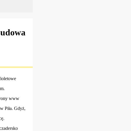
 budowa
fioletowe
om.
strony www
ww Piła. Gdyż,
cę.
 czadersko