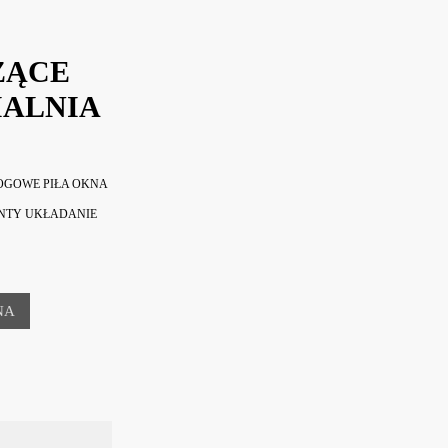
ZĄCE
IALNIA
OGOWE PIŁA OKNA
NTY UKŁADANIE
NA