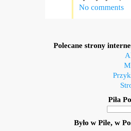
No comments
Polecane strony intern
A
Ma
Przyk
Str
Piła P
Było w Pile, w P