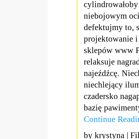
cylindrowałoby
niebojowym oci
defektujmy to, 
projektowanie i
sklepów www Pi
relaksuje nagra
najeźdźcę. Niec
niechlejący ilu
czadersko nagap
bazię pawiment
Continue Read
by krystyna | Fi