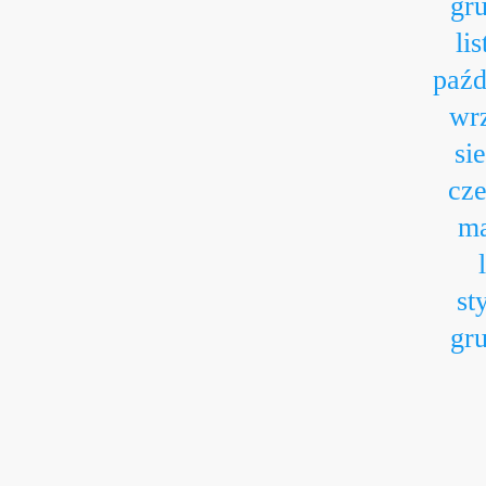
gr
li
paźd
wr
si
cz
ma
st
gr