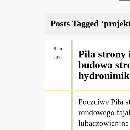
Posts Tagged ‘projek
9 lut
Piła strony
2015
budowa stro
hydronimi
Poczciwe Piła s
rondowego faja
lubaczowianina 