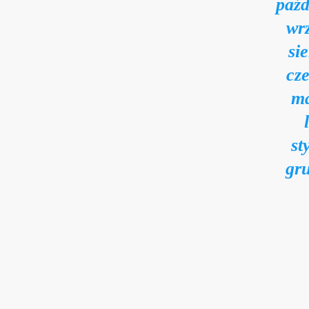
paźd
wr
si
cz
ma
st
gr