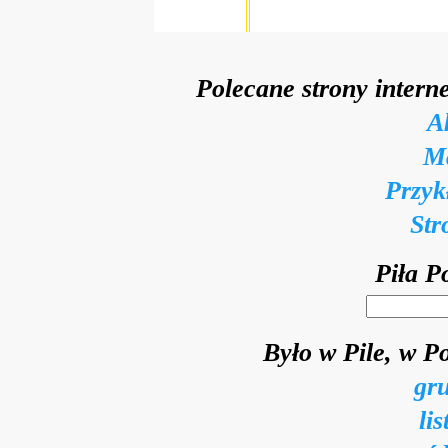
Polecane strony intern
A
Ma
Przyk
Str
Piła P
Było w Pile, w P
gr
li